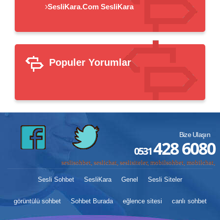
SesliKara.Com SesliKara
Populer Yorumlar
Bize Ulaşın
428 6080
0531
seslisohbet, seslichat, seslisiteler, mobilsohbet, mobilchat,
Sesli Sohbet
SesliKara
Genel
Sesli Siteler
görüntülü sohbet
Sohbet Burada
eğlence sitesi
canlı sohbet