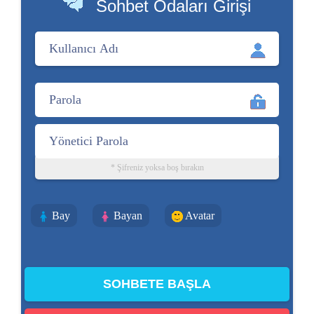
Sohbet Odaları Girişi
* Şifreniz yoksa boş bırakın
Bay
Bayan
Avatar