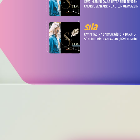
SEVDİKLERİNİ ÇALAR HATTA SENİ SENDEN
ÇALARVE SENFARKINDA BİLEN OLAMAZSIN
sıla
ÇAYIN TADINA BAKMAK GİBİDİR DAHA İLK
SÖZCÜKLERİYLE ANLARSIN ÇİĞMİ DEMLİMİ