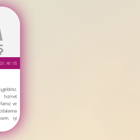
23 : 40 : 05
geldiniz.
li hizmet
yfamız ve
odalarına
arın. iyi