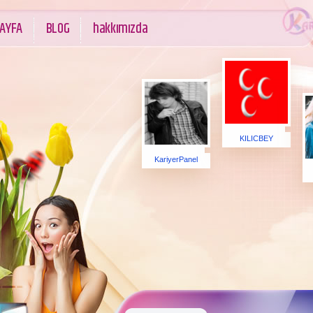
AYFA
BLOG
hakkımızda
KILICBEY
KariyerPanel