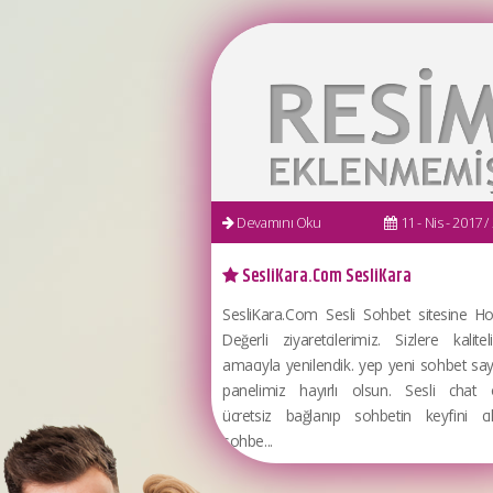
Devamını Oku
11 - Nis - 2017 / 
SesliKara.Com SesliKara
SesliKara.Com Sesli Sohbet sitesine Hoş
Değerli ziyaretcilerimiz. Sizlere kalite
amacıyla yenilendik. yep yeni sohbet sa
panelimiz hayırlı olsun. Sesli chat 
ücretsiz bağlanıp sohbetin keyfini cık
sohbe...