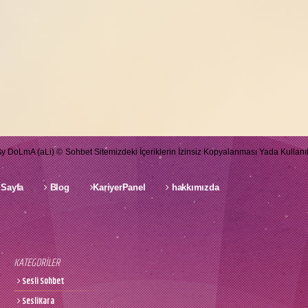
ßy DoLmA (aLi) ©
Sohbet Sitemizdeki İçeriklerin İzinsiz Kopyalanması Yada Kullanıl
Sayfa
Blog
KariyerPanel
hakkımızda
KATEGORİLER
Sesli Sohbet
SesliKara