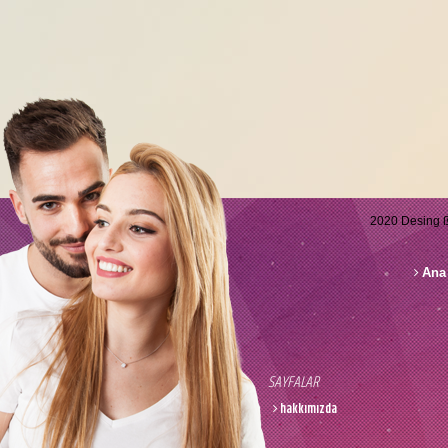
2020 Desing 
Ana 
SAYFALAR
hakkımızda