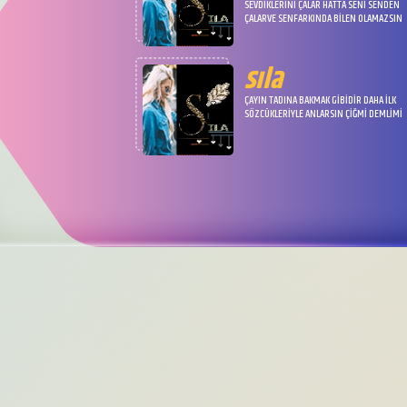
SEVDİKLERİNİ ÇALAR HATTA SENİ SENDEN
ÇALARVE SENFARKINDA BİLEN OLAMAZSIN
sıla
ÇAYIN TADINA BAKMAK GİBİDİR DAHA İLK
SÖZCÜKLERİYLE ANLARSIN ÇİĞMİ DEMLİMİ