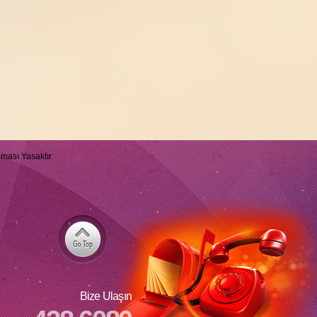
ması Yasaktır.
Bize Ulaşın