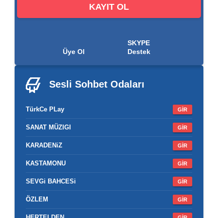
KAYIT OL
SKYPE
Üye Ol
Destek
Sesli Sohbet
Odaları
TürkCe PLay
GİR
SANAT MÜZIGI
GİR
KARADENiZ
GİR
KASTAMONU
GİR
SEVGi BAHCESi
GİR
ÖZLEM
GİR
HERTELDEN
GİR